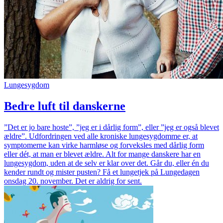
Lungesygdom
Bedre luft til danskerne
”Det er jo bare hoste”, ”jeg er i dårlig form”, eller ”jeg er også blevet
ældre”. Udfordringen ved alle kroniske lungesygdomme er, at
symptomerne kan virke harmløse og forveksles med dårlig form
eller dét, at man er blevet ældre. Alt for mange danskere har en
lungesygdom, uden at de selv er klar over det. Går du, eller én du
kender rundt og mister pusten? Få et lungetjek på Lungedagen
onsdag 20. november. Det er aldrig for sent.