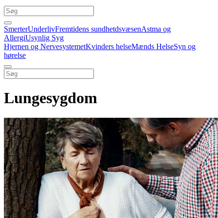
Smerter
Underliv
Fremtidens sundhetdsvæsen
Astma og
Allergi
Usynlig Syg
Hjernen og Nervesystemet
Kvinders helse
Mænds Helse
Syn og
hørelse
Lungesygdom