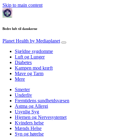
Skip to main content
Bedre luft til danskerne
Planet Health
by Mediaplanet
Sjældne sygdomme
Luft og Lunger
Diabetes
Kampen mod kræft
Mave og Tarm
Mere
Smerter
Underliv
Fremtidens sundhetdsvæsen
Astma og Allergi
Usynlig Syg
Hjernen og Nervesystemet
Kvinders helse
Mænds Helse
Syn og hørelse