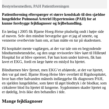
Bestyrelsesmedlem, PAH Patientforeningen
Patientforening efterspørger et større kendskab til den sjældne
lungelidelse Pulmonal Arteriel Hypertension (PAH) for at
kunne forebygge fejldiagnoser og fejlbehandling.
En lørdag i 2005 fik Bjarne Hoeg-Heise pludselig ondt i højre side
af maven. Selv den mindste bevægelse gav et jag af smerte, og
vennerne overbeviste ham om, at han måtte en tur på skadestuen.
På hospitalet mente vagtlægen, at der var tale om en begyndende
blindtarmsbetændelse, og den unge revisorelev blev kørt til Hillerød
Hospital for at blive opereret. Før han kom under kniven, fik han
lavet et EKG, fordi en læge hørte en mislyd fra hjertet.
Blindtarmen blev fjernet, men EKG’et afslørede, at det var hjertet,
den var gal med. Bjarne Hoeg-Heise blev overført til Rigshospitalet,
hvor han efter halvanden måneds indlæggelse fik diagnosen PAH,
en sjælden lungelidelse, som fører til øget blodtryk i de blodkar, som
cirkulerer blod fra hjertet til lungerne. Sygdommen skader hjertet og
er dødelig, hvis ikke den behandles i tide.
Mange fejldiagnoser