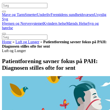
Mave og Tarm
Smerter
Underliv
Fremtidens sundhetdsvæsen
Usynlig
Syg
Hjernen og Nervesystemet
Kvinders helse
Mænds Helse
Syn og
hørelse
Home
»
Luft og Lunger
»
Patientforening savner fokus på PAH:
Diagnosen stilles ofte for sent
Luft og Lunger
Patientforening savner fokus på PAH:
Diagnosen stilles ofte for sent