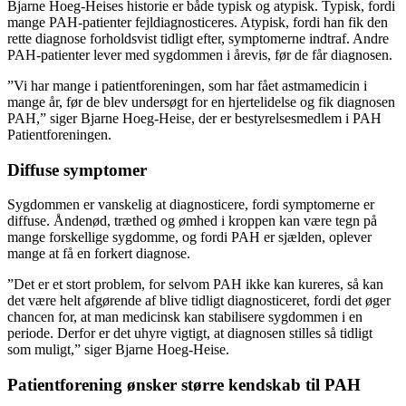
Bjarne Hoeg-Heises historie er både typisk og atypisk. Typisk, fordi
mange PAH-patienter fejldiagnosticeres. Atypisk, fordi han fik den
rette diagnose forholdsvist tidligt efter, symptomerne indtraf. Andre
PAH-patienter lever med sygdommen i årevis, før de får diagnosen.
”Vi har mange i patientforeningen, som har fået astmamedicin i
mange år, før de blev undersøgt for en hjertelidelse og fik diagnosen
PAH,” siger Bjarne Hoeg-Heise, der er bestyrelsesmedlem i PAH
Patientforeningen.
Diffuse symptomer
Sygdommen er vanskelig at diagnosticere, fordi symptomerne er
diffuse. Åndenød, træthed og ømhed i kroppen kan være tegn på
mange forskellige sygdomme, og fordi PAH er sjælden, oplever
mange at få en forkert diagnose.
”Det er et stort problem, for selvom PAH ikke kan kureres, så kan
det være helt afgørende af blive tidligt diagnosticeret, fordi det øger
chancen for, at man medicinsk kan stabilisere sygdommen i en
periode. Derfor er det uhyre vigtigt, at diagnosen stilles så tidligt
som muligt,” siger Bjarne Hoeg-Heise.
Patientforening ønsker større kendskab til PAH