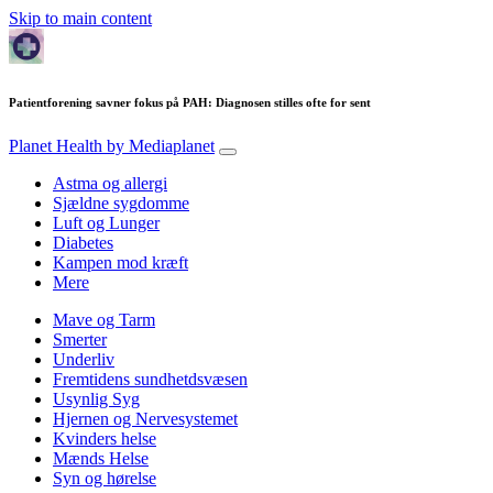
Skip to main content
Patientforening savner fokus på PAH: Diagnosen stilles ofte for sent
Planet Health
by Mediaplanet
Astma og allergi
Sjældne sygdomme
Luft og Lunger
Diabetes
Kampen mod kræft
Mere
Mave og Tarm
Smerter
Underliv
Fremtidens sundhetdsvæsen
Usynlig Syg
Hjernen og Nervesystemet
Kvinders helse
Mænds Helse
Syn og hørelse