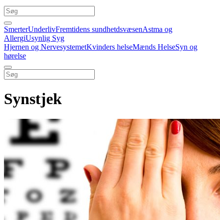
Smerter
Underliv
Fremtidens sundhetdsvæsen
Astma og
Allergi
Usynlig Syg
Hjernen og Nervesystemet
Kvinders helse
Mænds Helse
Syn og
hørelse
Synstjek