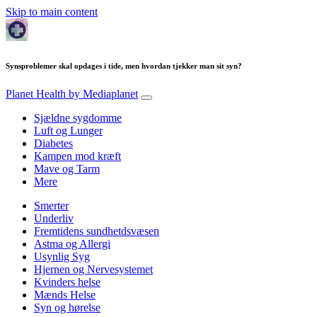
Skip to main content
Synsproblemer skal opdages i tide, men hvordan tjekker man sit syn?
Planet Health
by Mediaplanet
Sjældne sygdomme
Luft og Lunger
Diabetes
Kampen mod kræft
Mave og Tarm
Mere
Smerter
Underliv
Fremtidens sundhetdsvæsen
Astma og Allergi
Usynlig Syg
Hjernen og Nervesystemet
Kvinders helse
Mænds Helse
Syn og hørelse