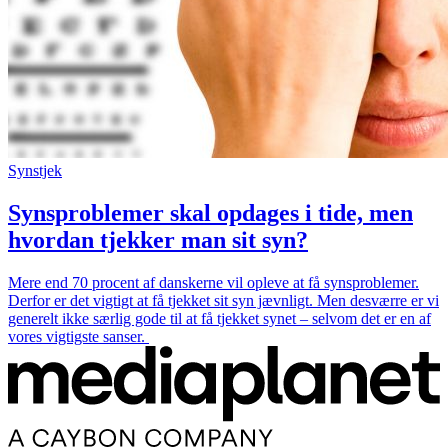
Synstjek
Synsproblemer skal opdages i tide, men
hvordan tjekker man sit syn?
M e r e e n d 7 0 p r o c e n t a f d a n s k e r n e v i l o p l e v e a t f å s y n s p r o b l e m e r .
D e r f o r e r d e t v i g t i g t a t f å t j e k k e t s i t s y n j æ v n l i g t . M e n d e s v æ r r e e r v i
g e n e r e l t i k k e s æ r l i g g o d e t i l a t f å t j e k k e t s y n e t – s e l v o m d e t e r e n a f
v o r e s v i g t i g s t e s a n s e r .