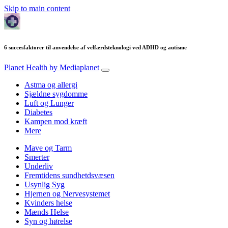
Skip to main content
6 succesfaktorer til anvendelse af velfærdsteknologi ved ADHD og autisme
Planet Health
by Mediaplanet
Astma og allergi
Sjældne sygdomme
Luft og Lunger
Diabetes
Kampen mod kræft
Mere
Mave og Tarm
Smerter
Underliv
Fremtidens sundhetdsvæsen
Usynlig Syg
Hjernen og Nervesystemet
Kvinders helse
Mænds Helse
Syn og hørelse