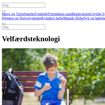
Mave og Tarm
Smerter
Underliv
Fremtidens sundhetdsvæsen
Usynlig S
Hjernen og Nervesystemet
Kvinders helse
Mænds Helse
Syn og hørels
Velfærdsteknologi