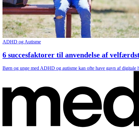
ADHD og Autisme
6 succesfaktorer til anvendelse af velfær
Børn og unge med ADHD og autisme kan ofte have gavn af digitale hjæl