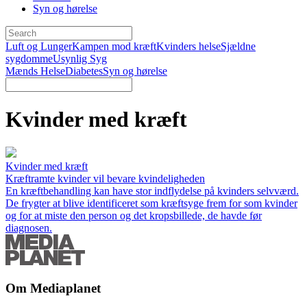
Syn og hørelse
Luft og Lunger
Kampen mod kræft
Kvinders helse
Sjældne
sygdomme
Usynlig Syg
Mænds Helse
Diabetes
Syn og hørelse
Kvinder med kræft
Kvinder med kræft
Kræftramte kvinder vil bevare kvindeligheden
En kræftbehandling kan have stor indflydelse på kvinders selvværd.
De frygter at blive identificeret som kræftsyge frem for som kvinder
og for at miste den person og det kropsbillede, de havde før
diagnosen.
Om Mediaplanet