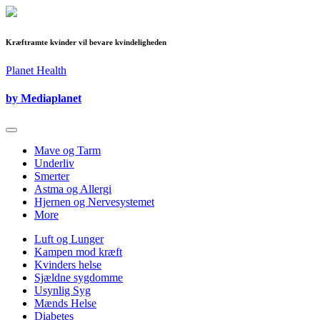
Kræftramte kvinder vil bevare kvindeligheden
Planet Health
by Mediaplanet
Mave og Tarm
Underliv
Smerter
Astma og Allergi
Hjernen og Nervesystemet
More
Luft og Lunger
Kampen mod kræft
Kvinders helse
Sjældne sygdomme
Usynlig Syg
Mænds Helse
Diabetes