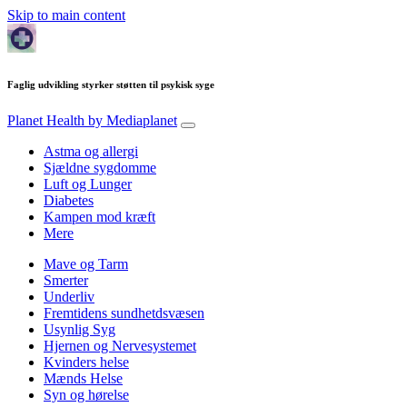
Skip to main content
Faglig udvikling styrker støtten til psykisk syge
Planet Health
by Mediaplanet
Astma og allergi
Sjældne sygdomme
Luft og Lunger
Diabetes
Kampen mod kræft
Mere
Mave og Tarm
Smerter
Underliv
Fremtidens sundhetdsvæsen
Usynlig Syg
Hjernen og Nervesystemet
Kvinders helse
Mænds Helse
Syn og hørelse