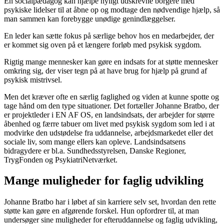
En socialpædagog kan hjælpe nyligt udskrevne borgere med
psykiske lidelser til at åbne op og modtage den nødvendige hjælp, så
man sammen kan forebygge unødige genindlæggelser.
En leder kan sætte fokus på særlige behov hos en medarbejder, der
er kommet sig oven på et længere forløb med psykisk sygdom.
Rigtig mange mennesker kan gøre en indsats for at støtte mennesker
omkring sig, der viser tegn på at have brug for hjælp på grund af
psykisk mistrivsel.
Men det kræver ofte en særlig faglighed og viden at kunne spotte og
tage hånd om den type situationer. Det fortæller Johanne Bratbo, der
er projektleder i EN AF OS, en landsindsats, der arbejder for større
åbenhed og færre tabuer om livet med psykisk sygdom som led i at
modvirke den udstødelse fra uddannelse, arbejdsmarkedet eller det
sociale liv, som mange ellers kan opleve. Landsindsatsens
bidragydere er bl.a. Sundhedsstyrelsen, Danske Regioner,
TrygFonden og PsykiatriNetværket.
Mange muligheder for faglig udvikling
Johanne Bratbo har i løbet af sin karriere selv set, hvordan den rette
støtte kan gøre en afgørende forskel. Hun opfordrer til, at man
undersøger sine muligheder for efteruddannelse og faglig udvikling,