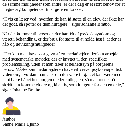
de samme muligheder som andre, er der i dag er et stort behov for at
tilegne sig kompetencer til at gøre en forskel.
“Hvis en lærer ved, hvordan de kan få støtte til en elev, der ikke har
det godt, så spotter de dem hurtigere,” siger Johanne Bratbo.
Når det kommer til personer, der har lidt af psykisk sygdom og
været i behandling, er der brug for støtte til at holde fast i, at der er
håb og udviklingsmuligheder.
“Her kan man have stor gavn af en medarbejder, der kan arbejde
med systematiske metoder, der er knyttet til den specifikke
problemstilling, uden at man taber et helhedssyn på borgerens
behov. Måske kan medarbejderen have erhvervet psykoterapeutisk
viden om, hvordan man taler om de svære ting. Det kan være med
til at bære håbet hos borgeren eller kollegaen, så man med små
skridt kan komme videre og få et liv, som fungerer for den enkelte,”
siger Johanne Bratbo.
Author
Sanne-Maria Bjerno