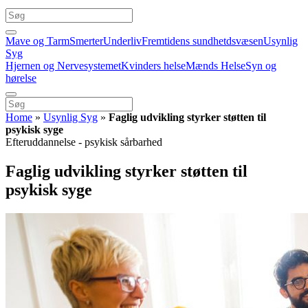
Mave og Tarm
Smerter
Underliv
Fremtidens sundhetdsvæsen
Usynlig
Syg
Hjernen og Nervesystemet
Kvinders helse
Mænds Helse
Syn og
hørelse
Home
»
Usynlig Syg
»
Faglig udvikling styrker støtten til
psykisk syge
Efteruddannelse - psykisk sårbarhed
Faglig udvikling styrker støtten til
psykisk syge