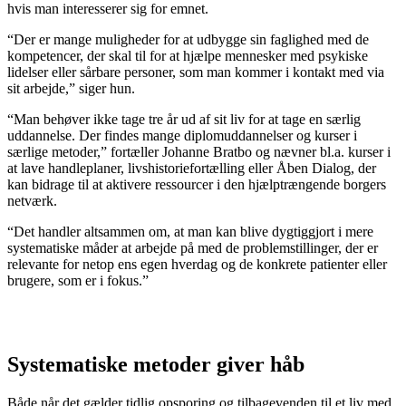
hvis man interesserer sig for emnet.
“Der er mange muligheder for at udbygge sin faglighed med de
kompetencer, der skal til for at hjælpe mennesker med psykiske
lidelser eller sårbare personer, som man kommer i kontakt med via
sit arbejde,” siger hun.
“Man behøver ikke tage tre år ud af sit liv for at tage en særlig
uddannelse. Der findes mange diplomuddannelser og kurser i
særlige metoder,” fortæller Johanne Bratbo og nævner bl.a. kurser i
at lave handleplaner, livshistoriefortælling eller Åben Dialog, der
kan bidrage til at aktivere ressourcer i den hjælptrængende borgers
netværk.
“Det handler altsammen om, at man kan blive dygtiggjort i mere
systematiske måder at arbejde på med de problemstillinger, der er
relevante for netop ens egen hverdag og de konkrete patienter eller
brugere, som er i fokus.”
Systematiske metoder giver håb
Både når det gælder tidlig opsporing og tilbagevenden til et liv med