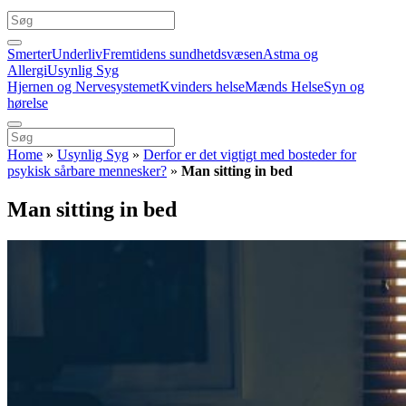
Smerter
Underliv
Fremtidens sundhetdsvæsen
Astma og
Allergi
Usynlig Syg
Hjernen og Nervesystemet
Kvinders helse
Mænds Helse
Syn og
hørelse
Home
»
Usynlig Syg
»
Derfor er det vigtigt med bosteder for
psykisk sårbare mennesker?
»
Man sitting in bed
Man sitting in bed