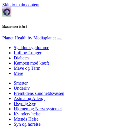
Skip to main content
Man sitting in bed
Planet Health
by Mediaplanet
Sjældne sygdomme
Luft og Lunger
Diabetes
Kampen mod kræft
Mave og Tarm
Mere
Smerter
Underliv
Fremtidens sundhetdsvæsen
Astma og Allergi
Usynlig Syg
Hjernen og Nervesystemet
Kvinders helse
Mænds Helse
Syn og hørelse