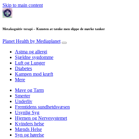
Skip to main content
Metakognitiv terapi – Kunsten at tænke men slippe de mørke tanker
Planet Health
by Mediaplanet
Astma og allergi
Sjældne sygdomme
Luft og Lunger
Diabetes
Kampen mod kræft
Mere
Mave og Tarm
Smerter
Underliv
Fremtidens sundhetdsvæsen
Usynlig Syg
Hjernen og Nervesystemet
Kvinders helse
Mænds Helse
Syn og hørelse