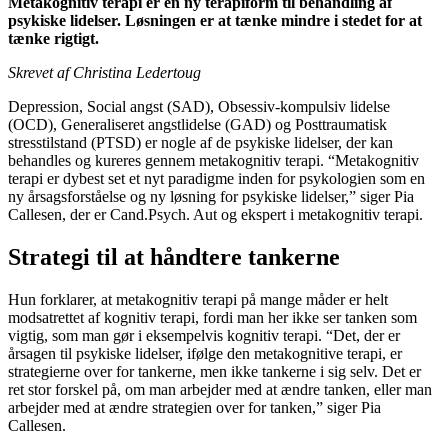
Metakognitiv terapi er en ny terapiform til behandling af
psykiske lidelser. Løsningen er at tænke mindre i stedet for at
tænke rigtigt.
Skrevet af Christina Ledertoug
Depression, Social angst (SAD), Obsessiv-kompulsiv lidelse
(OCD), Generaliseret angstlidelse (GAD) og Posttraumatisk
stresstilstand (PTSD) er nogle af de psykiske lidelser, der kan
behandles og kureres gennem metakognitiv terapi. “Metakognitiv
terapi er dybest set et nyt paradigme inden for psykologien som en
ny årsagsforståelse og ny løsning for psykiske lidelser,” siger Pia
Callesen, der er Cand.Psych. Aut og ekspert i metakognitiv terapi.
Strategi til at håndtere tankerne
Hun forklarer, at metakognitiv terapi på mange måder er helt
modsatrettet af kognitiv terapi, fordi man her ikke ser tanken som
vigtig, som man gør i eksempelvis kognitiv terapi. “Det, der er
årsagen til psykiske lidelser, ifølge den metakognitive terapi, er
strategierne over for tankerne, men ikke tankerne i sig selv. Det er
ret stor forskel på, om man arbejder med at ændre tanken, eller man
arbejder med at ændre strategien over for tanken,” siger Pia
Callesen.