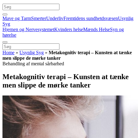
Mave og Tarm
Smerter
Underliv
Fremtidens sundhetdsvæsen
Usynlig
Syg
Hjernen og Nervesystemet
Kvinders helse
Mænds Helse
Syn og
hørelse
Home
»
Usynlig Syg
»
Metakognitiv terapi – Kunsten at tænke
men slippe de mørke tanker
Behandling af mental sårbarhed
Metakognitiv terapi – Kunsten at tænke
men slippe de mørke tanker