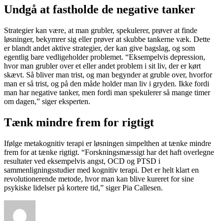
Undgå at fastholde de negative tanker
Strategier kan være, at man grubler, spekulerer, prøver at finde
løsninger, bekymrer sig eller prøver at skubbe tankerne væk. Dette
er blandt andet aktive strategier, der kan give bagslag, og som
egentlig bare vedligeholder problemet. “Eksempelvis depression,
hvor man grubler over et eller andet problem i sit liv, der er kørt
skævt. Så bliver man trist, og man begynder at gruble over, hvorfor
man er så trist, og på den måde holder man liv i gryden. Ikke fordi
man har negative tanker, men fordi man spekulerer så mange timer
om dagen,” siger eksperten.
Tænk mindre frem for rigtigt
Ifølge metakognitiv terapi er løsningen simpelthen at tænke mindre
frem for at tænke rigtigt. “Forskningsmæssigt har det haft overlegne
resultater ved eksempelvis angst, OCD og PTSD i
sammenligningsstudier med kognitiv terapi. Det er helt klart en
revolutionerende metode, hvor man kan blive kureret for sine
psykiske lidelser på kortere tid,” siger Pia Callesen.