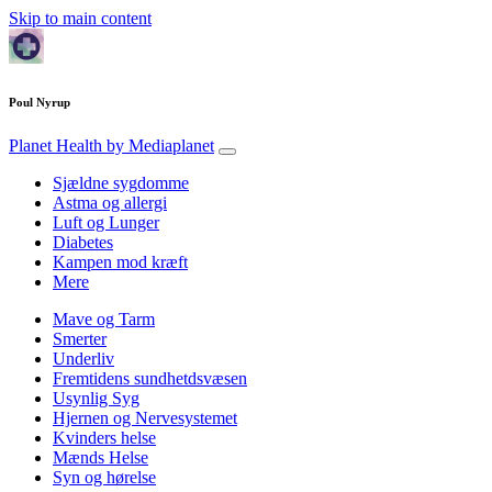
Skip to main content
Poul Nyrup
Planet Health
by Mediaplanet
Sjældne sygdomme
Astma og allergi
Luft og Lunger
Diabetes
Kampen mod kræft
Mere
Mave og Tarm
Smerter
Underliv
Fremtidens sundhetdsvæsen
Usynlig Syg
Hjernen og Nervesystemet
Kvinders helse
Mænds Helse
Syn og hørelse