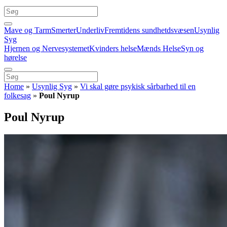
Mave og Tarm
Smerter
Underliv
Fremtidens sundhetdsvæsen
Usynlig
Syg
Hjernen og Nervesystemet
Kvinders helse
Mænds Helse
Syn og
hørelse
Home
»
Usynlig Syg
»
Vi skal gøre psykisk sårbarhed til en
folkesag
»
Poul Nyrup
Poul Nyrup