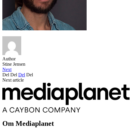
Author
Stine Jensen
Next
Del
Del
Del
Del
Next article
Om Mediaplanet