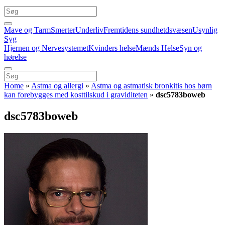
Mave og Tarm
Smerter
Underliv
Fremtidens sundhetdsvæsen
Usynlig
Syg
Hjernen og Nervesystemet
Kvinders helse
Mænds Helse
Syn og
hørelse
Home
»
Astma og allergi
»
Astma og astmatisk bronkitis hos børn
kan forebygges med kosttilskud i graviditeten
»
dsc5783boweb
dsc5783boweb