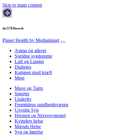
Skip to main content
dsc5783boweb
Planet Health
by Mediaplanet
Astma og allergi
Sjældne sygdomme
Luft og Lunger
Diabetes
Kampen mod kræft
Mere
Mave og Tarm
Smerter
Underliv
Fremtidens sundhetdsvæsen
Usynlig Syg
Hjernen og Nervesystemet
Kvinders helse
Mænds Helse
Syn og hørelse