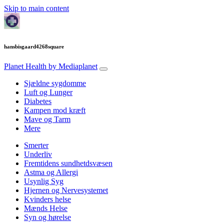
Skip to main content
hansbisgaard4268square
Planet Health
by Mediaplanet
Sjældne sygdomme
Luft og Lunger
Diabetes
Kampen mod kræft
Mave og Tarm
Mere
Smerter
Underliv
Fremtidens sundhetdsvæsen
Astma og Allergi
Usynlig Syg
Hjernen og Nervesystemet
Kvinders helse
Mænds Helse
Syn og hørelse