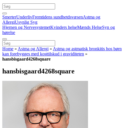
Smerter
Underliv
Fremtidens sundhetdsvæsen
Astma og
Allergi
Usynlig Syg
Hjernen og Nervesystemet
Kvinders helse
Mænds Helse
Syn og
hørelse
Home
»
Astma og Allergi
»
Astma og astmatisk bronkitis hos børn
kan forebygges med kosttilskud i graviditeten
»
hansbisgaard4268square
hansbisgaard4268square