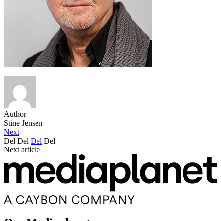
Author
Stine Jensen
Next
Del
Del
Del
Del
Next article