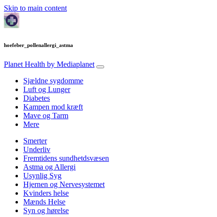
Skip to main content
hoefeber_pollenallergi_astma
Planet Health
by Mediaplanet
Sjældne sygdomme
Luft og Lunger
Diabetes
Kampen mod kræft
Mave og Tarm
Mere
Smerter
Underliv
Fremtidens sundhetdsvæsen
Astma og Allergi
Usynlig Syg
Hjernen og Nervesystemet
Kvinders helse
Mænds Helse
Syn og hørelse