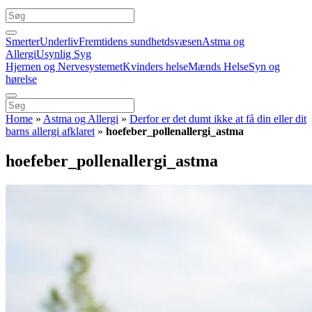
Smerter
Underliv
Fremtidens sundhetdsvæsen
Astma og
Allergi
Usynlig Syg
Hjernen og Nervesystemet
Kvinders helse
Mænds Helse
Syn og
hørelse
Home
»
Astma og Allergi
»
Derfor er det dumt ikke at få din eller dit
barns allergi afklaret
»
hoefeber_pollenallergi_astma
hoefeber_pollenallergi_astma