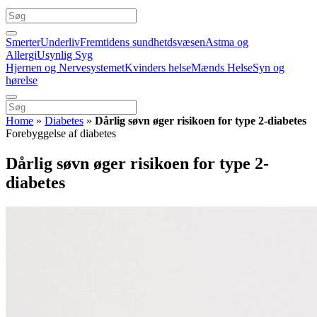
Smerter
Underliv
Fremtidens sundhetdsvæsen
Astma og
Allergi
Usynlig Syg
Hjernen og Nervesystemet
Kvinders helse
Mænds Helse
Syn og
hørelse
Home
»
Diabetes
»
Dårlig søvn øger risikoen for type 2-diabetes
Forebyggelse af diabetes
Dårlig søvn øger risikoen for type 2-
diabetes