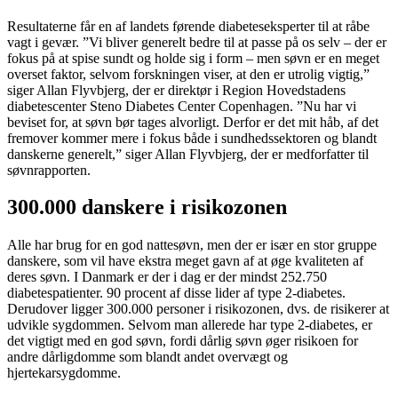
Resultaterne får en af landets førende diabeteseksperter til at råbe
vagt i gevær. ”Vi bliver generelt bedre til at passe på os selv – der er
fokus på at spise sundt og holde sig i form – men søvn er en meget
overset faktor, selvom forskningen viser, at den er utrolig vigtig,”
siger Allan Flyvbjerg, der er direktør i Region Hovedstadens
diabetescenter Steno Diabetes Center Copenhagen. ”Nu har vi
beviset for, at søvn bør tages alvorligt. Derfor er det mit håb, af det
fremover kommer mere i fokus både i sundhedssektoren og blandt
danskerne generelt,” siger Allan Flyvbjerg, der er medforfatter til
søvnrapporten.
300.000 danskere i risikozonen
Alle har brug for en god nattesøvn, men der er især en stor gruppe
danskere, som vil have ekstra meget gavn af at øge kvaliteten af
deres søvn. I Danmark er der i dag er der mindst 252.750
diabetespatienter. 90 procent af disse lider af type 2-diabetes.
Derudover ligger 300.000 personer i risikozonen, dvs. de risikerer at
udvikle sygdommen. Selvom man allerede har type 2-diabetes, er
det vigtigt med en god søvn, fordi dårlig søvn øger risikoen for
andre dårligdomme som blandt andet overvægt og
hjertekarsygdomme.