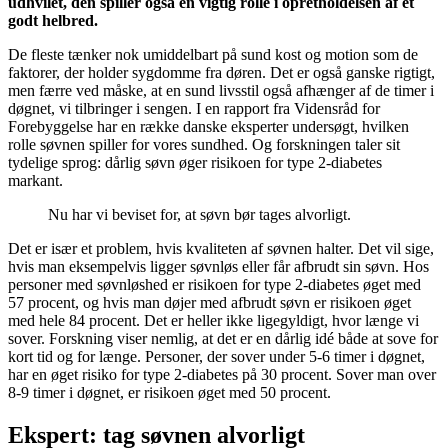
udhvilet, den spiller også en vigtig rolle i opretholdelsen af et
godt helbred.
De fleste tænker nok umiddelbart på sund kost og motion som de
faktorer, der holder sygdomme fra døren. Det er også ganske rigtigt,
men færre ved måske, at en sund livsstil også afhænger af de timer i
døgnet, vi tilbringer i sengen. I en rapport fra Vidensråd for
Forebyggelse har en række danske eksperter undersøgt, hvilken
rolle søvnen spiller for vores sundhed. Og forskningen taler sit
tydelige sprog: dårlig søvn øger risikoen for type 2-diabetes
markant.
Nu har vi beviset for, at søvn bør tages alvorligt.
Det er især et problem, hvis kvaliteten af søvnen halter. Det vil sige,
hvis man eksempelvis ligger søvnløs eller får afbrudt sin søvn. Hos
personer med søvnløshed er risikoen for type 2-diabetes øget med
57 procent, og hvis man døjer med afbrudt søvn er risikoen øget
med hele 84 procent. Det er heller ikke ligegyldigt, hvor længe vi
sover. Forskning viser nemlig, at det er en dårlig idé både at sove for
kort tid og for længe. Personer, der sover under 5-6 timer i døgnet,
har en øget risiko for type 2-diabetes på 30 procent. Sover man over
8-9 timer i døgnet, er risikoen øget med 50 procent.
Ekspert: tag søvnen alvorligt