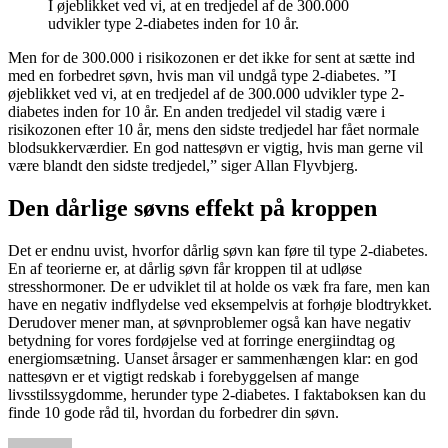
I øjeblikket ved vi, at en tredjedel af de 300.000
udvikler type 2-diabetes inden for 10 år.
Men for de 300.000 i risikozonen er det ikke for sent at sætte ind
med en forbedret søvn, hvis man vil undgå type 2-diabetes. ”I
øjeblikket ved vi, at en tredjedel af de 300.000 udvikler type 2-
diabetes inden for 10 år. En anden tredjedel vil stadig være i
risikozonen efter 10 år, mens den sidste tredjedel har fået normale
blodsukkerværdier. En god nattesøvn er vigtig, hvis man gerne vil
være blandt den sidste tredjedel,” siger Allan Flyvbjerg.
Den dårlige søvns effekt på kroppen
Det er endnu uvist, hvorfor dårlig søvn kan føre til type 2-diabetes.
En af teorierne er, at dårlig søvn får kroppen til at udløse
stresshormoner. De er udviklet til at holde os væk fra fare, men kan
have en negativ indflydelse ved eksempelvis at forhøje blodtrykket.
Derudover mener man, at søvnproblemer også kan have negativ
betydning for vores fordøjelse ved at forringe energiindtag og
energiomsætning. Uanset årsager er sammenhængen klar: en god
nattesøvn er et vigtigt redskab i forebyggelsen af mange
livsstilssygdomme, herunder type 2-diabetes. I faktaboksen kan du
finde 10 gode råd til, hvordan du forbedrer din søvn.