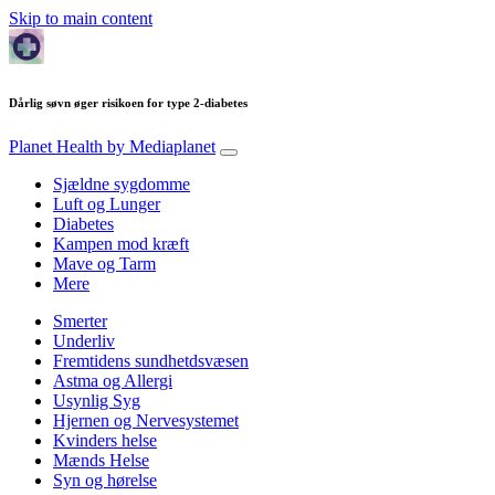
Skip to main content
Dårlig søvn øger risikoen for type 2-diabetes
Planet Health
by Mediaplanet
Sjældne sygdomme
Luft og Lunger
Diabetes
Kampen mod kræft
Mave og Tarm
Mere
Smerter
Underliv
Fremtidens sundhetdsvæsen
Astma og Allergi
Usynlig Syg
Hjernen og Nervesystemet
Kvinders helse
Mænds Helse
Syn og hørelse