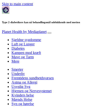
Skip to main content
Type 2-diabetikere kan nå behandlingsmål udelukkende med motion
Planet Health
by Mediaplanet
Sjældne sygdomme
Luft og Lunger
Diabetes
Kampen mod kræft
Mave og Tarm
Mere
Smerter
Underliv
Fremtidens sundhetdsvæsen
Astma og Allergi
Usynlig Syg
Hjernen og Nervesystemet
Kvinders helse
Mænds Helse
Syn og hørelse