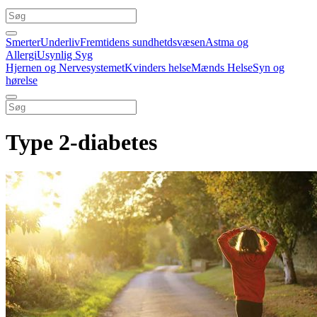
Smerter
Underliv
Fremtidens sundhetdsvæsen
Astma og
Allergi
Usynlig Syg
Hjernen og Nervesystemet
Kvinders helse
Mænds Helse
Syn og
hørelse
Type 2-diabetes