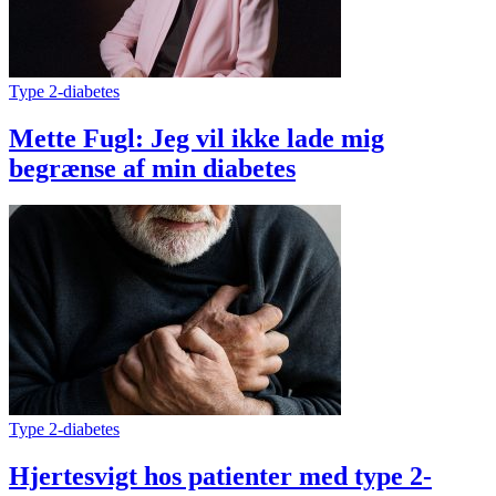
Type 2-diabetes
Mette Fugl: Jeg vil ikke lade mig
begrænse af min diabetes
Type 2-diabetes
Hjertesvigt hos patienter med type 2-