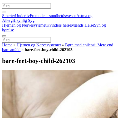
Smerter
Underliv
Fremtidens sundhetdsvæsen
Astma og
Allergi
Usynlig Syg
Hjernen og Nervesystemet
Kvinders helse
Mænds Helse
Syn og
hørelse
Home
»
Hjernen og Nervesystemet
»
Børn med epilepsi: Mere end
bare anfald
»
bare-feet-boy-child-262103
bare-feet-boy-child-262103