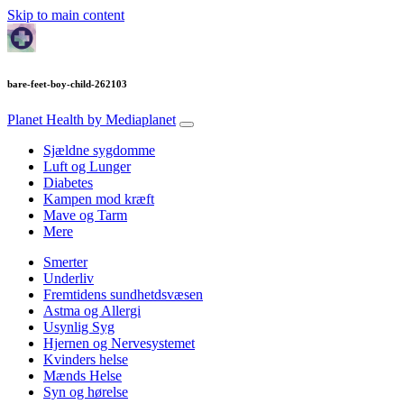
Skip to main content
bare-feet-boy-child-262103
Planet Health
by Mediaplanet
Sjældne sygdomme
Luft og Lunger
Diabetes
Kampen mod kræft
Mave og Tarm
Mere
Smerter
Underliv
Fremtidens sundhetdsvæsen
Astma og Allergi
Usynlig Syg
Hjernen og Nervesystemet
Kvinders helse
Mænds Helse
Syn og hørelse