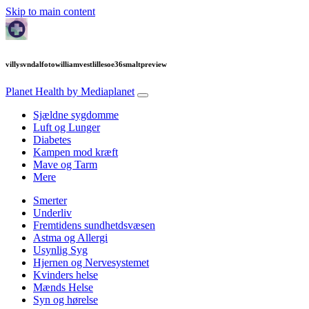
Skip to main content
villysvndalfotowilliamvestlillesoe36smaltpreview
Planet Health
by Mediaplanet
Sjældne sygdomme
Luft og Lunger
Diabetes
Kampen mod kræft
Mave og Tarm
Mere
Smerter
Underliv
Fremtidens sundhetdsvæsen
Astma og Allergi
Usynlig Syg
Hjernen og Nervesystemet
Kvinders helse
Mænds Helse
Syn og hørelse