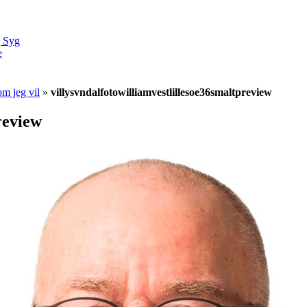
g Syg
e
om jeg vil
»
villysvndalfotowilliamvestlillesoe36smaltpreview
review