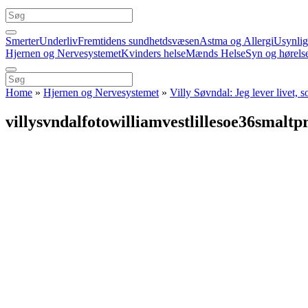
Smerter
Underliv
Fremtidens sundhetdsvæsen
Astma og Allergi
Usynli
Hjernen og Nervesystemet
Kvinders helse
Mænds Helse
Syn og hørels
Home
»
Hjernen og Nervesystemet
»
Villy Søvndal: Jeg lever livet, s
villysvndalfotowilliamvestlillesoe36smaltp