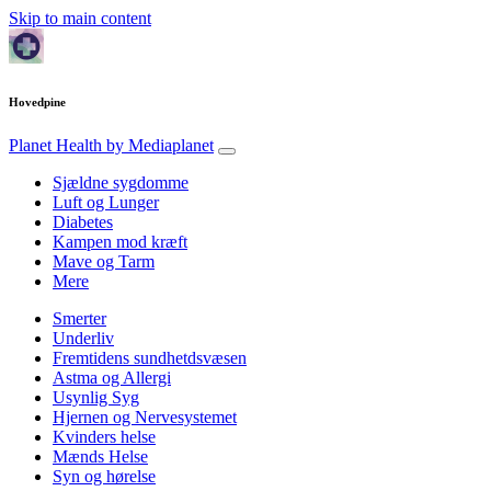
Skip to main content
Hovedpine
Planet Health
by Mediaplanet
Sjældne sygdomme
Luft og Lunger
Diabetes
Kampen mod kræft
Mave og Tarm
Mere
Smerter
Underliv
Fremtidens sundhetdsvæsen
Astma og Allergi
Usynlig Syg
Hjernen og Nervesystemet
Kvinders helse
Mænds Helse
Syn og hørelse