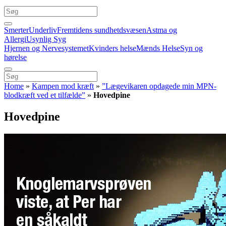
Smerter
Underliv
Fremtidens sundhetdsvæsen
Astma og
Allergi
Usynlig Syg
Hjernen og Nervesystemet
Kvinders helse
Mænds Helse
Syn og
hørelse
Home
»
Kampen mod kræft
»
”Lægevikaren opdagede min MPN-
blodkræft ved et tilfælde”
»
Hovedpine
Hovedpine