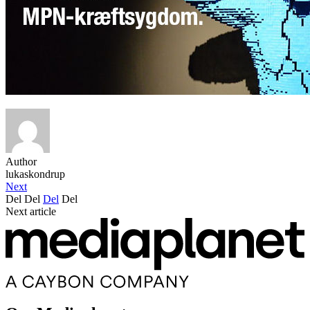
Author
lukaskondrup
Next
Del
Del
Del
Del
Next article