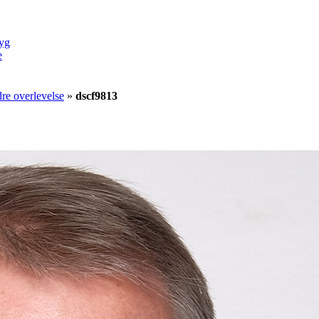
yg
e
re overlevelse
»
dscf9813