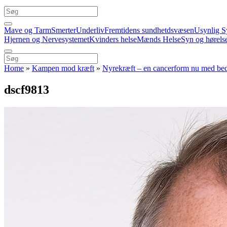
Mave og Tarm
Smerter
Underliv
Fremtidens sundhetdsvæsen
Usynlig S
Hjernen og Nervesystemet
Kvinders helse
Mænds Helse
Syn og hørels
Home
»
Kampen mod kræft
»
Nyrekræft – en cancerform nu med bed
dscf9813