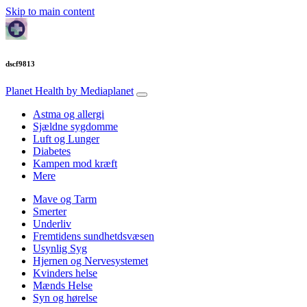
Skip to main content
dscf9813
Planet Health
by Mediaplanet
Astma og allergi
Sjældne sygdomme
Luft og Lunger
Diabetes
Kampen mod kræft
Mere
Mave og Tarm
Smerter
Underliv
Fremtidens sundhetdsvæsen
Usynlig Syg
Hjernen og Nervesystemet
Kvinders helse
Mænds Helse
Syn og hørelse