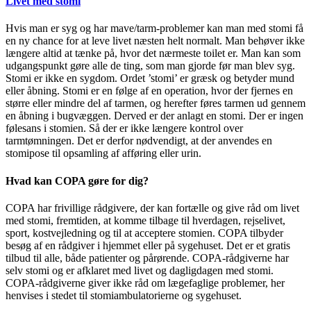
Livet med stomi
Hvis man er syg og har mave/tarm-problemer kan man med stomi få
en ny chance for at leve livet næsten helt normalt. Man behøver ikke
længere altid at tænke på, hvor det nærmeste toilet er. Man kan som
udgangspunkt gøre alle de ting, som man gjorde før man blev syg.
Stomi er ikke en sygdom. Ordet ’stomi’ er græsk og betyder mund
eller åbning. Stomi er en følge af en operation, hvor der fjernes en
større eller mindre del af tarmen, og herefter føres tarmen ud gennem
en åbning i bugvæggen. Derved er der anlagt en stomi. Der er ingen
følesans i stomien. Så der er ikke længere kontrol over
tarmtømningen. Det er derfor nødvendigt, at der anvendes en
stomipose til opsamling af afføring eller urin.
Hvad kan COPA gøre for dig?
COPA har frivillige rådgivere, der kan fortælle og give råd om livet
med stomi, fremtiden, at komme tilbage til hverdagen, rejselivet,
sport, kostvejledning og til at acceptere stomien. COPA tilbyder
besøg af en rådgiver i hjemmet eller på sygehuset. Det er et gratis
tilbud til alle, både patienter og pårørende. COPA-rådgiverne har
selv stomi og er afklaret med livet og dagligdagen med stomi.
COPA-rådgiverne giver ikke råd om lægefaglige problemer, her
henvises i stedet til stomiambulatorierne og sygehuset.