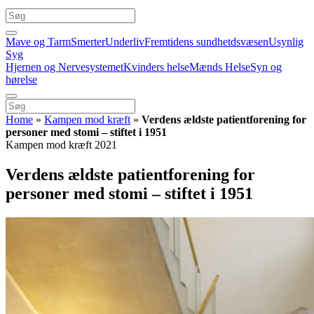
Mave og Tarm
Smerter
Underliv
Fremtidens sundhetdsvæsen
Usynlig
Syg
Hjernen og Nervesystemet
Kvinders helse
Mænds Helse
Syn og
hørelse
Home
»
Kampen mod kræft
»
Verdens ældste patientforening for
personer med stomi – stiftet i 1951
Kampen mod kræft 2021
Verdens ældste patientforening for
personer med stomi – stiftet i 1951