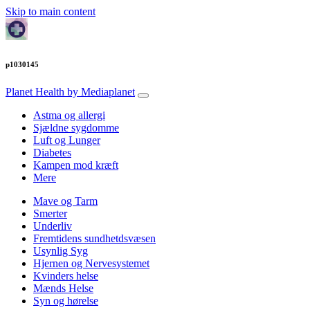
Skip to main content
p1030145
Planet Health
by Mediaplanet
Astma og allergi
Sjældne sygdomme
Luft og Lunger
Diabetes
Kampen mod kræft
Mere
Mave og Tarm
Smerter
Underliv
Fremtidens sundhetdsvæsen
Usynlig Syg
Hjernen og Nervesystemet
Kvinders helse
Mænds Helse
Syn og hørelse