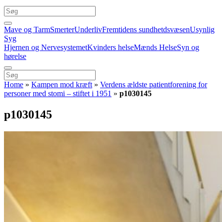
Mave og Tarm
Smerter
Underliv
Fremtidens sundhetdsvæsen
Usynlig
Syg
Hjernen og Nervesystemet
Kvinders helse
Mænds Helse
Syn og
hørelse
Home
»
Kampen mod kræft
»
Verdens ældste patientforening for
personer med stomi – stiftet i 1951
»
p1030145
p1030145