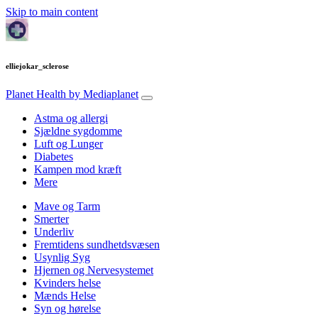
Skip to main content
elliejokar_sclerose
Planet Health
by Mediaplanet
Astma og allergi
Sjældne sygdomme
Luft og Lunger
Diabetes
Kampen mod kræft
Mere
Mave og Tarm
Smerter
Underliv
Fremtidens sundhetdsvæsen
Usynlig Syg
Hjernen og Nervesystemet
Kvinders helse
Mænds Helse
Syn og hørelse