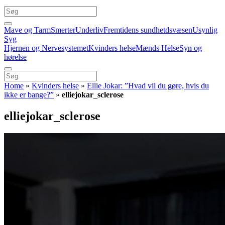
Mave og Tarm
Smerter
Underliv
Fremtidens sundhetdsvæsen
Usynlig
Syg
Hjernen og Nervesystemet
Kvinders helse
Mænds Helse
Syn og
hørelse
Home
»
Kvinders helse
»
Ellie Jokar: ”Hvad vil du gøre, hvis du
ikke er bange?”
»
elliejokar_sclerose
elliejokar_sclerose