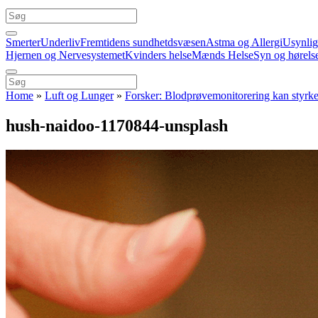
Smerter
Underliv
Fremtidens sundhetdsvæsen
Astma og Allergi
Usynli
Hjernen og Nervesystemet
Kvinders helse
Mænds Helse
Syn og hørels
Home
»
Luft og Lunger
»
Forsker: Blodprøvemonitorering kan styrke
hush-naidoo-1170844-unsplash