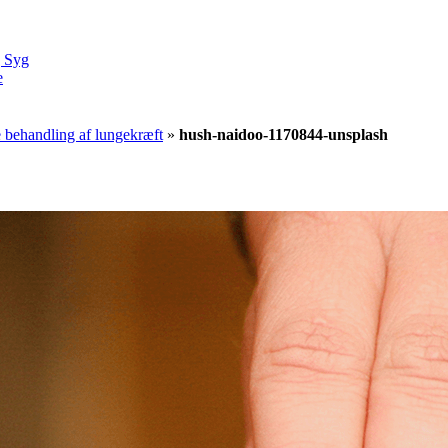
g Syg
e
 behandling af lungekræft
»
hush-naidoo-1170844-unsplash