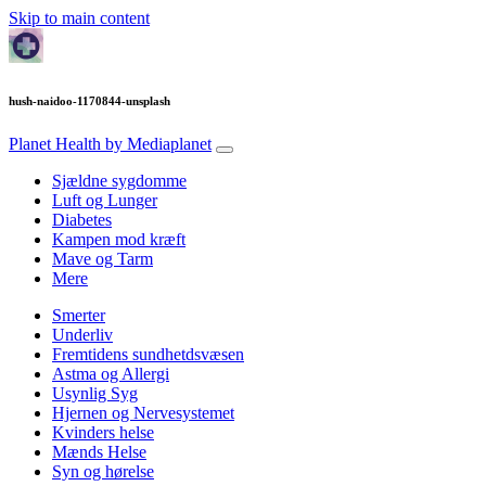
Skip to main content
hush-naidoo-1170844-unsplash
Planet Health
by Mediaplanet
Sjældne sygdomme
Luft og Lunger
Diabetes
Kampen mod kræft
Mave og Tarm
Mere
Smerter
Underliv
Fremtidens sundhetdsvæsen
Astma og Allergi
Usynlig Syg
Hjernen og Nervesystemet
Kvinders helse
Mænds Helse
Syn og hørelse