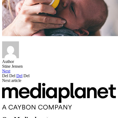
Author
Stine Jensen
Next
Del
Del
Del
Del
Next article