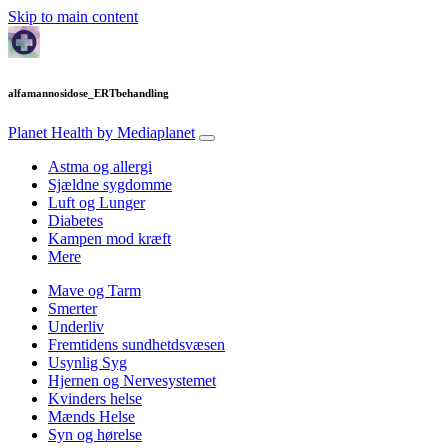
Skip to main content
alfamannosidose_ERTbehandling
Planet Health
by Mediaplanet
Astma og allergi
Sjældne sygdomme
Luft og Lunger
Diabetes
Kampen mod kræft
Mere
Mave og Tarm
Smerter
Underliv
Fremtidens sundhetdsvæsen
Usynlig Syg
Hjernen og Nervesystemet
Kvinders helse
Mænds Helse
Syn og hørelse