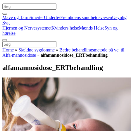
Mave og Tarm
Smerter
Underliv
Fremtidens sundhetdsvæsen
Usynlig
Syg
Hjernen og Nervesystemet
Kvinders helse
Mænds Helse
Syn og
hørelse
Home
»
Sjældne sygdomme
»
Bedre behandlingsmetode på vej til
Alfa-mannosidose
»
alfamannosidose_ERTbehandling
alfamannosidose_ERTbehandling