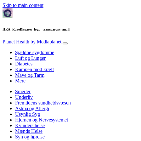
Skip to main content
HRA_RareDiseases_logo_transparent-small
Planet Health
by Mediaplanet
Sjældne sygdomme
Luft og Lunger
Diabetes
Kampen mod kræft
Mave og Tarm
Mere
Smerter
Underliv
Fremtidens sundhetdsvæsen
Astma og Allergi
Usynlig Syg
Hjernen og Nervesystemet
Kvinders helse
Mænds Helse
Syn og hørelse