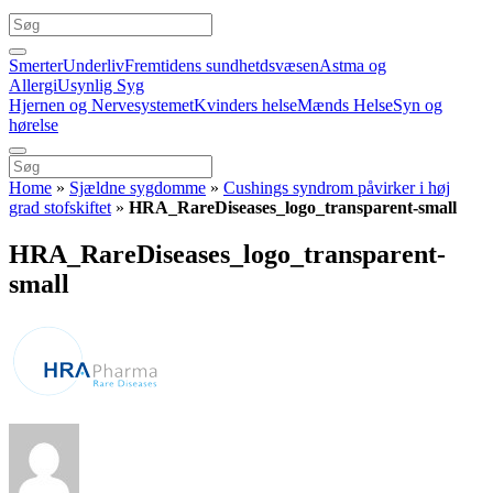
Smerter
Underliv
Fremtidens sundhetdsvæsen
Astma og
Allergi
Usynlig Syg
Hjernen og Nervesystemet
Kvinders helse
Mænds Helse
Syn og
hørelse
Home
»
Sjældne sygdomme
»
Cushings syndrom påvirker i høj
grad stofskiftet
»
HRA_RareDiseases_logo_transparent-small
HRA_RareDiseases_logo_transparent-
small