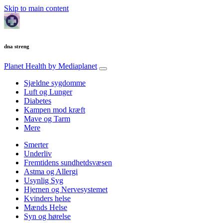
Skip to main content
dna streng
Planet Health
by Mediaplanet
Sjældne sygdomme
Luft og Lunger
Diabetes
Kampen mod kræft
Mave og Tarm
Mere
Smerter
Underliv
Fremtidens sundhetdsvæsen
Astma og Allergi
Usynlig Syg
Hjernen og Nervesystemet
Kvinders helse
Mænds Helse
Syn og hørelse