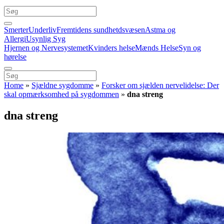
Smerter
Underliv
Fremtidens sundhetdsvæsen
Astma og
Allergi
Usynlig Syg
Hjernen og Nervesystemet
Kvinders helse
Mænds Helse
Syn og
hørelse
Home
»
Sjældne sygdomme
»
Forsker om sjælden nervelidelse: Der
skal opmærksomhed på sygdommen
»
dna streng
dna streng