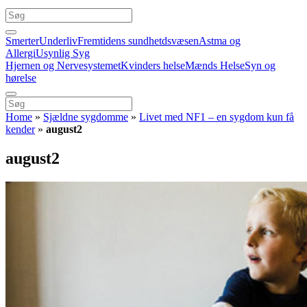
Smerter
Underliv
Fremtidens sundhetdsvæsen
Astma og
Allergi
Usynlig Syg
Hjernen og Nervesystemet
Kvinders helse
Mænds Helse
Syn og
hørelse
Home
»
Sjældne sygdomme
»
Livet med NF1 – en sygdom kun få
kender
»
august2
august2