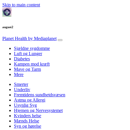
Skip to main content
august2
Planet Health
by Mediaplanet
Sjældne sygdomme
Luft og Lunger
Diabetes
Kampen mod kræft
Mave og Tarm
Mere
Smerter
Underliv
Fremtidens sundhetdsvæsen
Astma og Allergi
Usynlig Syg
Hjernen og Nervesystemet
Kvinders helse
Mænds Helse
Syn og hørelse