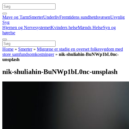
Mave og Tarm
Smerter
Underliv
Fremtidens sundhetdsvæsen
Usynlig
Syg
Hjernen og Nervesystemet
Kvinders helse
Mænds Helse
Syn og
hørelse
Home
»
Smerter
»
Migræne er stadig en overset folkesygdom med
store samfundsomkostninger
»
nik-shuliahin-BuNWp1bL0nc-
unsplash
nik-shuliahin-BuNWp1bL0nc-unsplash