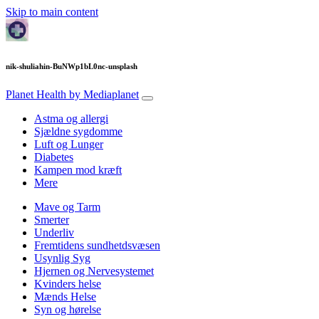
Skip to main content
nik-shuliahin-BuNWp1bL0nc-unsplash
Planet Health
by Mediaplanet
Astma og allergi
Sjældne sygdomme
Luft og Lunger
Diabetes
Kampen mod kræft
Mere
Mave og Tarm
Smerter
Underliv
Fremtidens sundhetdsvæsen
Usynlig Syg
Hjernen og Nervesystemet
Kvinders helse
Mænds Helse
Syn og hørelse