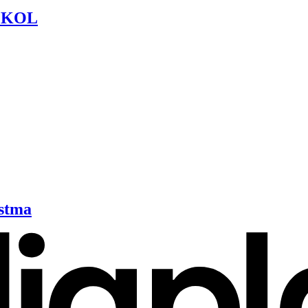
f KOL
astma