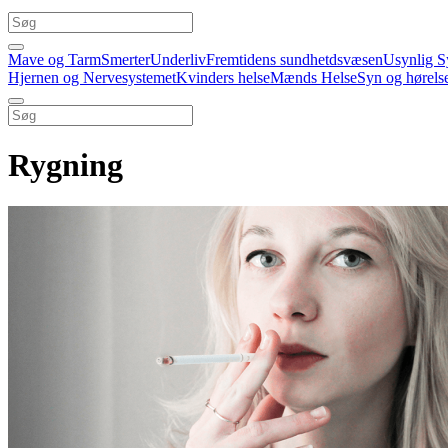
Mave og Tarm
Smerter
Underliv
Fremtidens sundhetdsvæsen
Usynlig S
Hjernen og Nervesystemet
Kvinders helse
Mænds Helse
Syn og hørels
Rygning