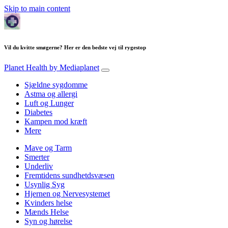
Skip to main content
Vil du kvitte smøgerne? Her er den bedste vej til rygestop
Planet Health
by Mediaplanet
Sjældne sygdomme
Astma og allergi
Luft og Lunger
Diabetes
Kampen mod kræft
Mere
Mave og Tarm
Smerter
Underliv
Fremtidens sundhetdsvæsen
Usynlig Syg
Hjernen og Nervesystemet
Kvinders helse
Mænds Helse
Syn og hørelse