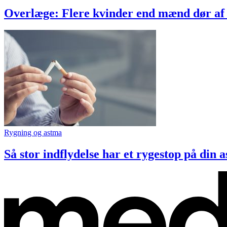
Overlæge: Flere kvinder end mænd dør a
Rygning og astma
Så stor indflydelse har et rygestop på din 