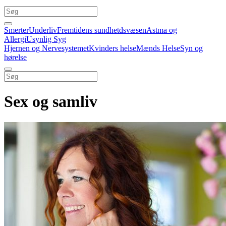
Smerter
Underliv
Fremtidens sundhetdsvæsen
Astma og
Allergi
Usynlig Syg
Hjernen og Nervesystemet
Kvinders helse
Mænds Helse
Syn og
hørelse
Sex og samliv