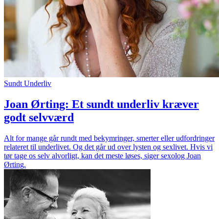
Sundt Underliv
Joan Ørting: Et sundt underliv kræver
godt selvværd
Alt for mange går rundt med bekymringer, smerter eller udfordringer
relateret til underlivet. Og det går ud over lysten og sexlivet. Hvis vi
tør tage os selv alvorligt, kan det meste løses, siger sexolog Joan
Ørting.