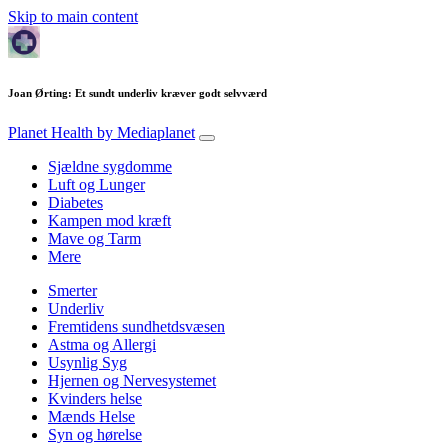
Skip to main content
Joan Ørting: Et sundt underliv kræver godt selvværd
Planet Health
by Mediaplanet
Sjældne sygdomme
Luft og Lunger
Diabetes
Kampen mod kræft
Mave og Tarm
Mere
Smerter
Underliv
Fremtidens sundhetdsvæsen
Astma og Allergi
Usynlig Syg
Hjernen og Nervesystemet
Kvinders helse
Mænds Helse
Syn og hørelse