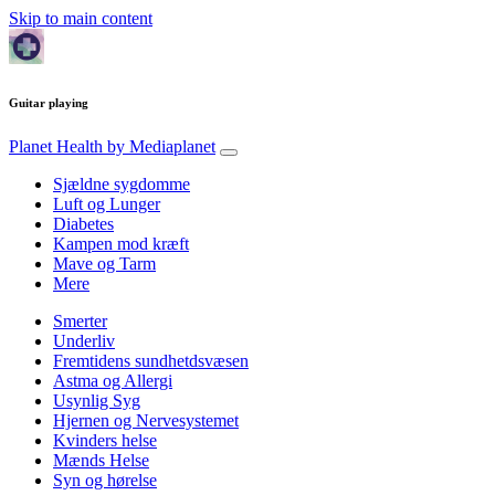
Skip to main content
Guitar playing
Planet Health
by Mediaplanet
Sjældne sygdomme
Luft og Lunger
Diabetes
Kampen mod kræft
Mave og Tarm
Mere
Smerter
Underliv
Fremtidens sundhetdsvæsen
Astma og Allergi
Usynlig Syg
Hjernen og Nervesystemet
Kvinders helse
Mænds Helse
Syn og hørelse