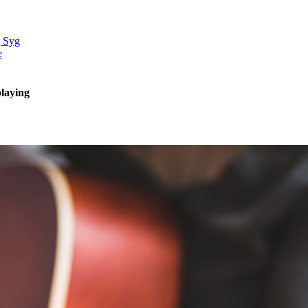
g Syg
e
playing