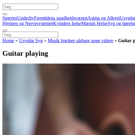
Smerter
Underliv
Fremtidens sundhetdsvæsen
Astma og Allergi
Usynli
Hjernen og Nervesystemet
Kvinders helse
Mænds Helse
Syn og hørels
Home
»
Usynlig Syg
»
Musik hjælper sårbare unge videre
»
Guitar 
Guitar playing