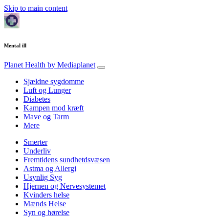
Skip to main content
Mental ill
Planet Health
by Mediaplanet
Sjældne sygdomme
Luft og Lunger
Diabetes
Kampen mod kræft
Mave og Tarm
Mere
Smerter
Underliv
Fremtidens sundhetdsvæsen
Astma og Allergi
Usynlig Syg
Hjernen og Nervesystemet
Kvinders helse
Mænds Helse
Syn og hørelse