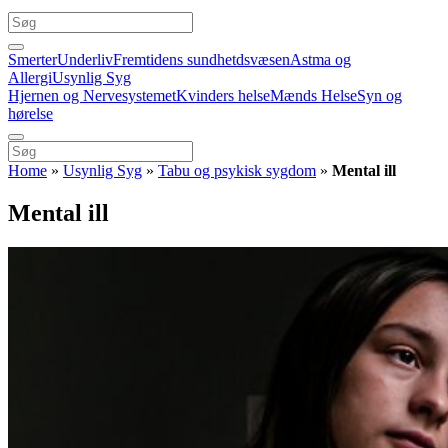
Smerter
Underliv
Fremtidens sundhetdsvæsen
Astma og
Allergi
Usynlig Syg
Hjernen og Nervesystemet
Kvinders helse
Mænds Helse
Syn og
hørelse
Home
»
Usynlig Syg
»
Tabu og psykisk sygdom
»
Mental ill
Mental ill