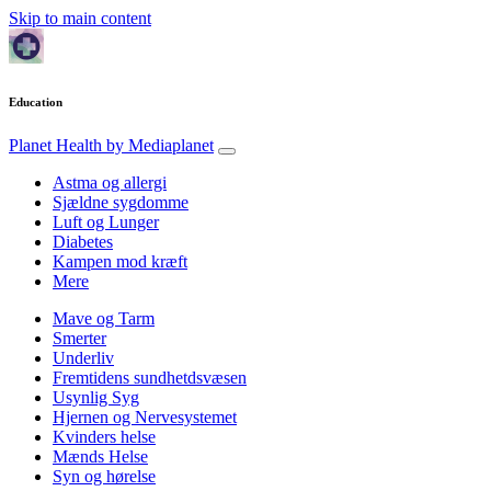
Skip to main content
Education
Planet Health
by Mediaplanet
Astma og allergi
Sjældne sygdomme
Luft og Lunger
Diabetes
Kampen mod kræft
Mere
Mave og Tarm
Smerter
Underliv
Fremtidens sundhetdsvæsen
Usynlig Syg
Hjernen og Nervesystemet
Kvinders helse
Mænds Helse
Syn og hørelse