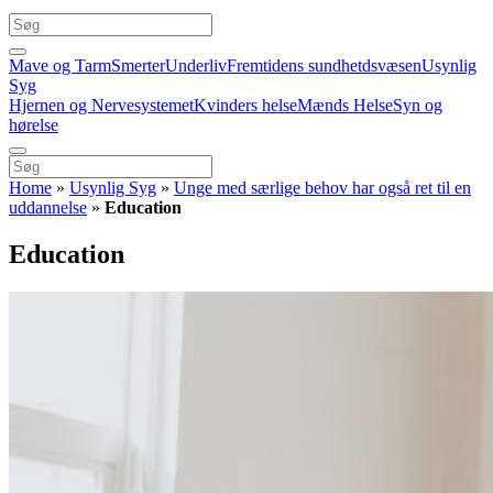
Mave og Tarm
Smerter
Underliv
Fremtidens sundhetdsvæsen
Usynlig
Syg
Hjernen og Nervesystemet
Kvinders helse
Mænds Helse
Syn og
hørelse
Home
»
Usynlig Syg
»
Unge med særlige behov har også ret til en
uddannelse
»
Education
Education