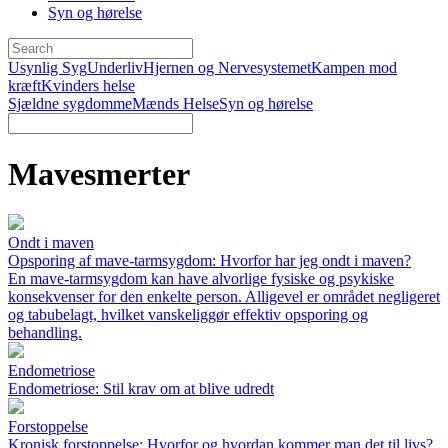
Syn og hørelse
Usynlig Syg
Underliv
Hjernen og Nervesystemet
Kampen mod
kræft
Kvinders helse
Sjældne sygdomme
Mænds Helse
Syn og hørelse
Mavesmerter
Ondt i maven
Opsporing af mave-tarmsygdom: Hvorfor har jeg ondt i maven?
En mave-tarmsygdom kan have alvorlige fysiske og psykiske
konsekvenser for den enkelte person. Alligevel er området negligeret
og tabubelagt, hvilket vanskeliggør effektiv opsporing og
behandling.
Endometriose
Endometriose: Stil krav om at blive udredt
Forstoppelse
Kronisk forstoppelse: Hvorfor og hvordan kommer man det til livs?