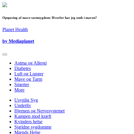
Opsporing af mave-tarmsygdom: Hvorfor har jeg ondt i maven?
Planet Health
by Mediaplanet
Astma og Allergi
Diabetes
Luft og Lunger
Mave og Tarm
Smerter
More
Usynlig Syg
Underliv
Hjernen og Nervesystemet
Kampen mod kræft
Kvinders helse
Sjældne sygdomme
Mænds Helse