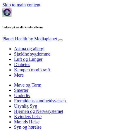
Skip to main content
Fokus på at slå kræftcellerne
Planet Health
by Mediaplanet
Astma og allergi
Sjældne sygdomme
Luft og Lunger
Diabetes
Kampen mod kræft
Mere
Mave og Tarm
Smerter
Underliv
Fremtidens sundhetdsvæsen
Usynlig Syg
Hjernen og Nervesystemet
Kvinders helse
Mænds Helse
Syn og hørelse