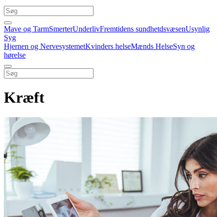
Mave og Tarm
Smerter
Underliv
Fremtidens sundhetdsvæsen
Usynlig
Syg
Hjernen og Nervesystemet
Kvinders helse
Mænds Helse
Syn og
hørelse
Kræft